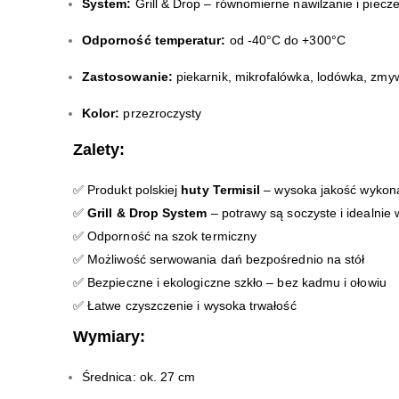
System:
Grill & Drop – równomierne nawilżanie i piecz
Odporność temperatur:
od -40°C do +300°C
Zastosowanie:
piekarnik, mikrofalówka, lodówka, zmy
Kolor:
przezroczysty
Zalety:
✅ Produkt polskiej
huty Termisil
– wysoka jakość wykon
✅
Grill & Drop System
– potrawy są soczyste i idealnie
✅ Odporność na szok termiczny
✅ Możliwość serwowania dań bezpośrednio na stół
✅ Bezpieczne i ekologiczne szkło – bez kadmu i ołowiu
✅ Łatwe czyszczenie i wysoka trwałość
Wymiary:
Średnica: ok. 27 cm