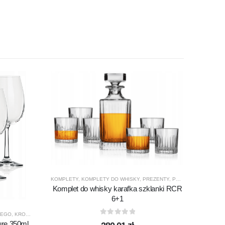
KOMPLETY
,
KOMPLETY DO WHISKY
,
PREZENTY
,
PRODUCENCI
,
PROD
Komplet do whisky karafka szklanki RCR
6+1
NEGO
,
KROSNO GLASS
,
PRODUCENCI
,
PRODUKTY
,
PURE
CHILL
,
K
0
out of 5
ure 350ml