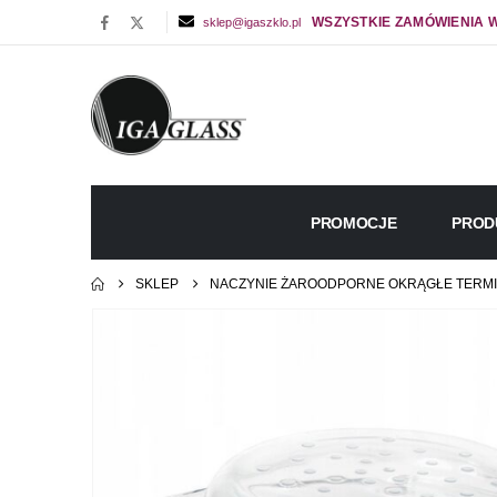
WSZYSTKIE ZAMÓWIENIA W
sklep@igaszklo.pl
PROMOCJE
PROD
SKLEP
NACZYNIE ŻAROODPORNE OKRĄGŁE TERMISI