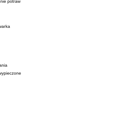
enie potraw
warka
ania
 wypieczone