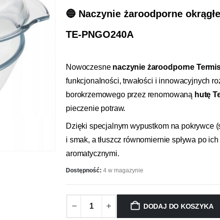
🔵
Naczynie żaroodporne okrągłe 
TE-PNGO240A
Nowoczesne
naczynie żaroodporne Termisi
funkcjonalności, trwałości i innowacyjnych 
borokrzemowego przez renomowaną
hutę Te
pieczenie potraw.
Dzięki specjalnym wypustkom na pokrywce 
i smak, a tłuszcz równomiernie spływa po ich
aromatycznymi.
Dostępność:
4 w magazynie
DODAJ DO KOSZYKA