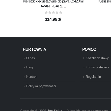
Kieliszki degustacyjne do piwa 6x420ml
Kieliszk
AVANT-GARDE
0
out of 5
114,98
zł
HURTOWNIA
POMOC
O nas
Koszty dostawy
Blog
Formy płatności
Kontakt
Regulamin
Polityka prywatności
Copyright @
2026
Iga Szkło
. Wszelkie prawa zastrzeżone.