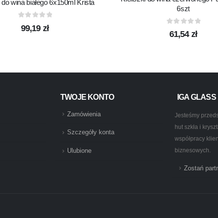
i do wina białego 6x150ml Krista
6szt
0
out of 5
99,19
zł
0
out of 5
61,54
zł
TWOJE KONTO
IGA GLASS
Zamówienia
Jesteśmy przeds
hut szkła i krys
Szczegóły konta
współpracy klie
biznesowych.
Ulubione
Zostań par