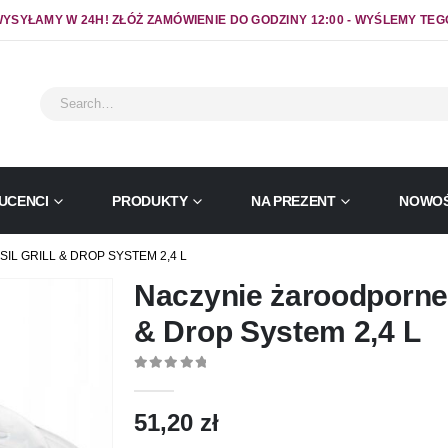
YSYŁAMY W 24H! ZŁÓŻ ZAMÓWIENIE DO GODZINY 12:00 - WYŚLEMY TEG
UCENCI
PRODUKTY
NA PREZENT
NOWOŚ
L GRILL & DROP SYSTEM 2,4 L
Naczynie żaroodporne o
& Drop System 2,4 L
0
out of 5
51,20
zł