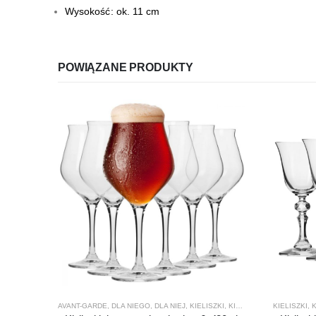
Wysokość: ok. 11 cm
POWIĄZANE PRODUKTY
AVANT-GARDE
,
DLA NIEGO
,
DLA NIEJ
,
KIELISZKI
,
KIELISZKI DO PIWA
KIELISZKI
,
KRO
,
K