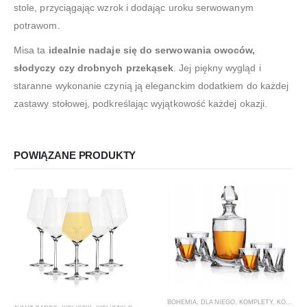
stole, przyciągając wzrok i dodając uroku serwowanym
potrawom.
Misa ta
idealnie nadaje się do serwowania owoc
ów,
s
łodyczy czy drobnych przekąsek
. Jej piękny wygląd i
staranne wykonanie czynią ją eleganckim dodatkiem do każdej
zastawy stołowej, podkreślając wyjątkowość każdej okazji.
POWIĄZANE PRODUKTY
BOHEMIA
,
DLA NIEGO
,
KOMPLETY
,
KOMPLETY DO WHISKY