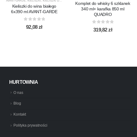
AVANT-GARDE
,
KIELISZKI
,
KIELISZKI DO WINA BIAŁEGO
,
KROSNO GLASS
,
PRODUCENCI
,
PRO
Komplet do whisky 6 szklanek
Kieliszki do wina białego
340 ml+ karafka 850 ml
6x390 ml AVANT-GARDE
QUADRO
0
out of 5
92,08
zł
0
out of 5
319,82
zł
HURTOWNIA
O nas
Blog
Kontakt
Polityka prywatności