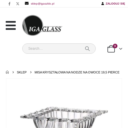
sklep@igaszklo.pl
ZALOGUJ SIĘ
0
SKLEP
MISA KRYSZTAŁOWA NA NODZE NA OWOCE 19,5 PIERCE