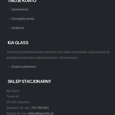
TWOJE KONTO
Zamówienia
Szczegóły konta
Ulubione
IGA GLASS
Jesteśmy przedstawicielem polskich hut szkła i kryształów. Zapraszamy do
współpracy klientów indywidualnych i biznesowych.
Zostań partnerem
SKLEP STACJONARNY
Iga Glass
Turek 44
05-306 Jakubów
Zadzwoń do nas:
784 394 803
Napisz do nas:
sklep@igaszklo.pl