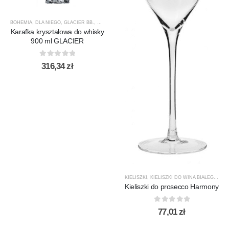
BOHEMIA
,
DLA NIEGO
,
GLACIER BB.
,
KARAFKI
,
KARAFKI DO WHISKY
,
PREZENTY
,
PRODUCEN
Karafka kryształowa do whisky
900 ml GLACIER
0
out of 5
316,34
zł
KIELISZKI
,
KIELISZKI DO WINA BIAŁEGO
,
KR
Kieliszki do prosecco Harmony
0
out of 5
77,01
zł