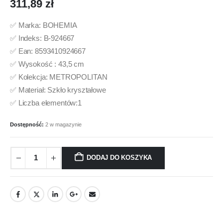
311,89
zł
✅ Marka: BOHEMIA
✅ Indeks: B-924667
✅ Ean: 8593410924667
✅ Wysokość : 43,5 cm
✅ Kolekcja: METROPOLITAN
✅ Materiał: Szkło kryształowe
✅ Liczba elementów:1
Dostępność:
2 w magazynie
DODAJ DO KOSZYKA