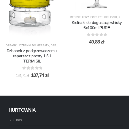
BESTSELLERY
,
EPICURE
,
KIELISZKI
,
KIELISZKI DO WHISKY
Kieliszki do degustacji whisky
6x100ml PURE
0
out of 5
49,88
zł
DZBANKI
,
DZBANKI DO HERBATY
,
DZBANKI DO KAWY
,
PRODUCENCI
,
PRODUKTY
,
PROMOCJ
Dzbanek z podgrzewaczem +
zaparzacz prosty 1,5 L
TERMISIL
0
out of 5
Pierwotna
Aktualna
107,74
zł
134,71
zł
cena
cena
wynosiła:
wynosi:
134,71 zł.
107,74 zł.
HURTOWNIA
O nas