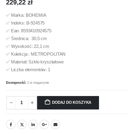
229,22
zł
✅ Marka: BOHEMIA
✅ Indeks: B-924575
✅ Ean: 8593410924575
✅ Średnica: 30,5 cm
✅ Wysokość: 22,1 cm
✅ Kolekcja : METROPOLITAN
✅ Materiał: Szkło kryształowe
✅ Liczba elementów: 1
Dostępność:
2 w magazynie
DODAJ DO KOSZYKA