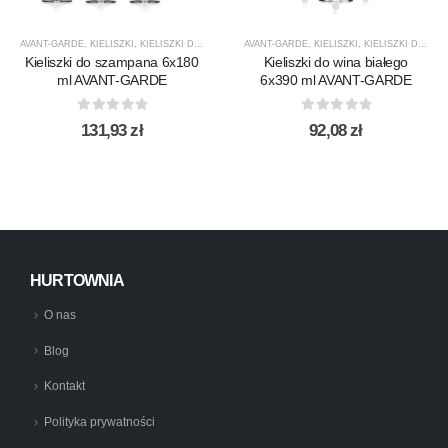
AVANT-GARDE
,
KIELISZKI
,
KIELISZKI DO SZAMPANA
AVANT-GARDE
,
KROSNO GLASS
,
KIELISZKI
,
PRODUCENCI
,
KIELISZKI DO WINA BIAŁEGO
,
PRODUK
Kieliszki do szampana 6x180
Kieliszki do wina białego
ml AVANT-GARDE
6x390 ml AVANT-GARDE
0
out of 5
0
out of 5
131,93
zł
92,08
zł
HURTOWNIA
O nas
Blog
Kontakt
Polityka prywatności