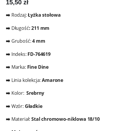
15,50
zł
➡️
Rodzaj:
Łyżka stołowa
➡️
Długość
:
211 mm
➡️
Grubość:
4 mm
➡️
Indeks:
FD-764619
➡️
Marka:
Fine Dine
➡️
Linia kolekcja:
Amarone
➡️
Kolor:
Srebrny
➡️
Wzór:
Gładkie
➡️
Materiał:
Stal chromowo-niklowa 18/10