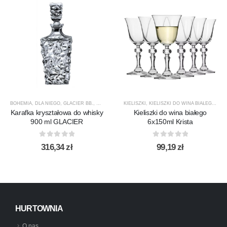
BOHEMIA
,
DLA NIEGO
,
GLACIER BB.
,
KARAFKI
,
KARAFKI DO WHISKY
KIELISZKI
,
KIELISZKI DO WINA BIAŁEGO
,
PREZENTY
,
PRODUCEN
,
KRI
Karafka kryształowa do whisky
Kieliszki do wina białego
900 ml GLACIER
6x150ml Krista
0
out of 5
0
out of 5
316,34
zł
99,19
zł
HURTOWNIA
O nas