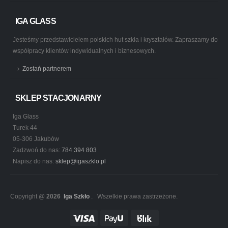
IGA GLASS
Jesteśmy przedstawicielem polskich hut szkła i kryształów. Zapraszamy do
współpracy klientów indywidualnych i biznesowych.
Zostań partnerem
SKLEP STACJONARNY
Iga Glass
Turek 44
05-306 Jakubów
Zadzwoń do nas:
784 394 803
Napisz do nas:
sklep@igaszklo.pl
Copyright @
2026
Iga Szkło
. Wszelkie prawa zastrzeżone.