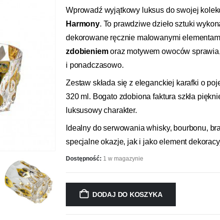
Wprowadź wyjątkowy luksus do swojej kolek
Harmony
. To prawdziwe dzieło sztuki wyko
dekorowane ręcznie malowanymi elementami.
zdobieniem
oraz motywem owoców sprawia, ż
i ponadczasowo.
Zestaw składa się z eleganckiej karafki o p
320 ml. Bogato zdobiona faktura szkła piękni
luksusowy charakter.
Idealny do serwowania whisky, bourbonu, bra
specjalne okazje, jak i jako element dekora
Dostępność:
1 w magazynie
DODAJ DO KOSZYKA