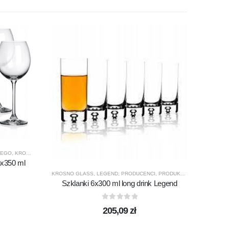
NEGO
,
KROSNO GLASS
,
PRODUCENCI
,
PRODUKTY
,
VENEZIA
6x350 ml
ELITE
,
K
KROSNO GLASS
,
LEGEND
,
PRODUCENCI
,
PRODUKTY
,
SZKLANKI
,
SZK
Szklanki 6x300 ml long drink Legend
0
out of 5
205,09
zł