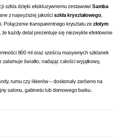
cji szkła dzięki ekskluzywnemu zestawowi
Samba
nane z najwyższej jakości
szkła kryształowego
,
 Połączenie transparentnego kryształu ze
złotym
e każdy detal prezentuje się niezwykle efektownie
ojemności 800 ml oraz sześciu masywnych szklanek
e załamuje światło, nadając całości wyjątkowy,
ndy, rumu czy likierów – doskonały zarówno na
cyjny salonu, gabinetu lub domowego barku.