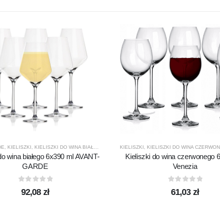
DE
,
KIELISZKI
,
KIELISZKI DO WINA BIAŁEGO
,
KROSNO GLASS
,
PRODUCENCI
,
PRODUKTY
KIELISZKI
,
KIELISZKI DO WINA CZERWO
 do wina białego 6x390 ml AVANT-
Kieliszki do wina czerwonego 
GARDE
Venezia
SNO GLASS
,
PREZENTY
,
PRODUCENCI
,
PRODUKTY
0
out of 5
0
out of 5
92,08
zł
61,03
zł