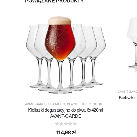
POWIĄZANE PRODUKTY
AVANT-GAR
Kieliszki
AVANT-GARDE
,
DLA NIEGO
,
DLA NIEJ
,
KIELISZKI
,
KIELISZKI DO PIWA
,
KRO
Kieliszki degustacyjne do piwa 6x420ml
AVANT-GARDE
0
out of 5
114,98
zł