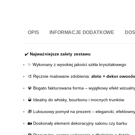
OPIS
INFORMACJE DODATKOWE
DO
✔️
Najważniejsze zalety zestawu
✨ Wykonany z wysokiej jakości szkła kryształowego
🎨 Ręcznie malowane zdobienia:
złoto + dekor owocó
💎 Bogato fakturowana forma – wyjątkowy efekt wizualn
🥃 Idealny do whisky, bourbonu i mocnych trunków
🎁 Luksusowy pomysł na prezent – elegancki, efektown
🏡 Doskonały element dekoracyjny salonu czy barku