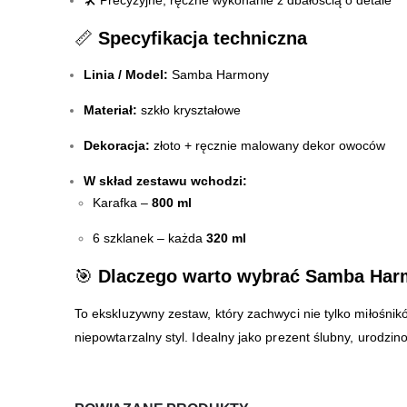
🛠️ Precyzyjne, ręczne wykonanie z dbałością o detale
📏
Specyfikacja techniczna
Linia / Model:
Samba Harmony
Materiał:
szkło kryształowe
Dekoracja:
złoto + ręcznie malowany dekor owoców
W skład zestawu wchodzi:
Karafka –
800 ml
6 szklanek – każda
320 ml
🎯
Dlaczego warto wybrać Samba Ha
To ekskluzywny zestaw, który zachwyci nie tylko miłośni
niepowtarzalny styl. Idealny jako prezent ślubny, urodz