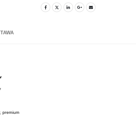
STAWA
w
y
y, premium