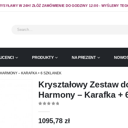
YSYŁAMY W 24H! ZŁÓŻ ZAMÓWIENIE DO GODZINY 12:00 - WYŚLEMY TEG
UCENCI
PRODUKTY
NA PREZENT
NOWOŚ
HARMONY – KARAFKA + 6 SZKLANEK
Kryształowy Zestaw 
Harmony – Karafka + 
0
out of 5
1095,78
zł