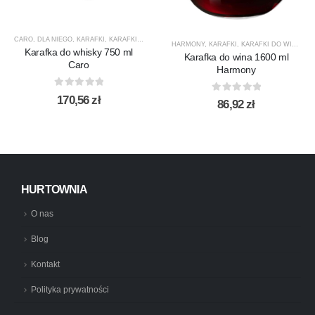
CARO
,
DLA NIEGO
,
KARAFKI
,
KARAFKI DO WHISKY
,
KROSNO GLASS
,
PREZENTY
,
PRODUCEN
HARMONY
,
KARAFKI
,
KARAFKI DO WINA
,
KA
Karafka do whisky 750 ml
Karafka do wina 1600 ml
Caro
Harmony
0
out of 5
170,56
zł
0
out of 5
86,92
zł
HURTOWNIA
O nas
Blog
Kontakt
Polityka prywatności