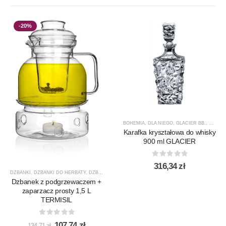
-20%
BOHEMIA
,
DLA NIEGO
,
GLACIER BB.
,
KARAF
Karafka kryształowa do whisky
900 ml GLACIER
0
out of 5
316,34
zł
DZBANKI
,
DZBANKI DO HERBATY
,
DZBANKI DO KAWY
,
PRODUCENCI
,
PRODUKTY
,
PROMOCJ
Dzbanek z podgrzewaczem +
zaparzacz prosty 1,5 L
TERMISIL
0
out of 5
Pierwotna
Aktualna
107,74
zł
134,71
zł