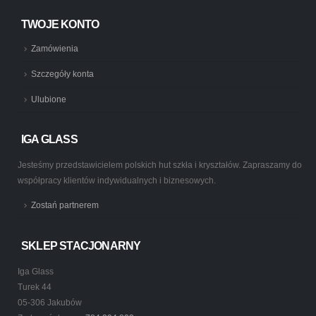
TWOJE KONTO
Zamówienia
Szczegóły konta
Ulubione
IGA GLASS
Jesteśmy przedstawicielem polskich hut szkła i kryształów. Zapraszamy do
współpracy klientów indywidualnych i biznesowych.
Zostań partnerem
SKLEP STACJONARNY
Iga Glass
Turek 44
05-306 Jakubów