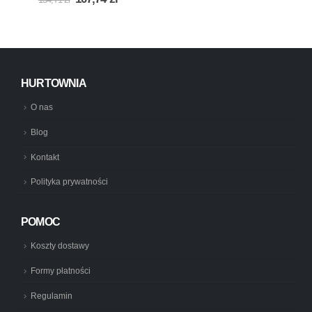
cena
cena
wynosiła:
wynosi:
134,71 zł.
107,74 zł.
HURTOWNIA
O nas
Blog
Kontakt
Polityka prywatności
POMOC
Koszty dostawy
Formy płatności
Regulamin