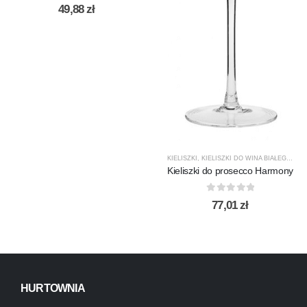
0
out of 5
49,88
zł
KIELISZKI
,
KIELISZKI DO WINA BIAŁEGO
,
KR
Kieliszki do prosecco Harmony
0
out of 5
77,01
zł
HURTOWNIA