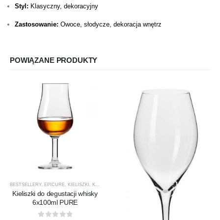
Styl:
Klasyczny, dekoracyjny
Zastosowanie:
Owoce, słodycze, dekoracja wnętrz
POWIĄZANE PRODUKTY
BESTSELLERY
,
EPICURE
,
KIELISZKI
,
KIELISZKI DO WHISKY
,
KROSNO GLASS
,
PRODUCENCI
,
Kieliszki do degustacji whisky
6x100ml PURE