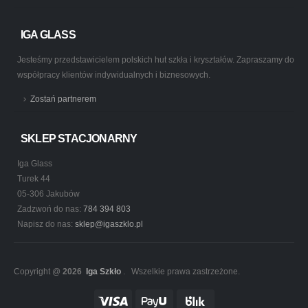
IGA GLASS
Jesteśmy przedstawicielem polskich hut szkła i kryształów. Zapraszamy do
współpracy klientów indywidualnych i biznesowych.
Zostań partnerem
SKLEP STACJONARNY
Iga Glass
Turek 44
05-306 Jakubów
Zadzwoń do nas:
784 394 803
Napisz do nas:
sklep@igaszklo.pl
Copyright @
2026
Iga Szkło
. Wszelkie prawa zastrzeżone.