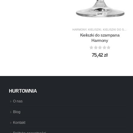
HARMONY
,
KIELISZKI
,
KIELISZKI DO SZAMPANA
Kieliszki do szampana
Harmony
0
out of 5
75,42
zł
HURTOWNIA
O nas
Blog
Kontakt