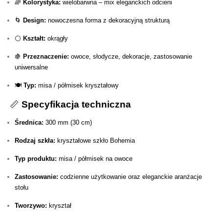
🌈
Kolorystyka:
wielobarwna – mix eleganckich odcieni
🌀
Design:
nowoczesna forma z dekoracyjną strukturą
⚪
Kształt:
okrągły
🍇
Przeznaczenie:
owoce, słodycze, dekoracje, zastosowanie
uniwersalne
🍽️
Typ:
misa / półmisek kryształowy
📏
Specyfikacja techniczna
Średnica:
300 mm (30 cm)
Rodzaj szkła:
kryształowe szkło Bohemia
Typ produktu:
misa / półmisek na owoce
Zastosowanie:
codzienne użytkowanie oraz eleganckie aranżacje
stołu
Tworzywo:
kryształ