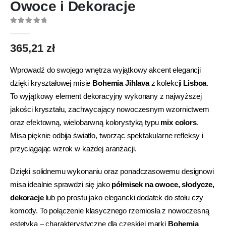
Owoce i Dekoracje
0
out of 5
365,21
zł
Wprowadź do swojego wnętrza wyjątkowy akcent elegancji
dzięki kryształowej misie
Bohemia Jihlava
z kolekcji
Lisboa
.
To wyjątkowy element dekoracyjny wykonany z najwyższej
jakości kryształu, zachwycający nowoczesnym wzornictwem
oraz efektowną, wielobarwną kolorystyką typu
mix colors
.
Misa pięknie odbija światło, tworząc spektakularne refleksy i
przyciągając wzrok w każdej aranżacji.
Dzięki solidnemu wykonaniu oraz ponadczasowemu designowi
misa idealnie sprawdzi się jako
półmisek na owoce, słodycze,
dekoracje
lub po prostu jako elegancki dodatek do stołu czy
komody. To połączenie klasycznego rzemiosła z nowoczesną
estetyką – charakterystyczne dla czeskiej marki
Bohemia