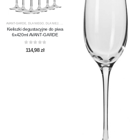
AVANT-GARDE
,
DLA NIEGO
,
DLA NIEJ
,
KIELISZKI
,
KIELISZKI DO PIWA
,
KROSNO GLASS
,
PREZE
Kieliszki degustacyjne do piwa
6x420ml AVANT-GARDE
0
out of 5
114,98
zł