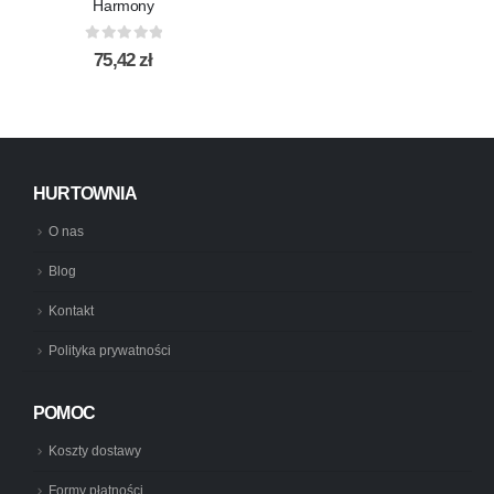
Harmony
0
out of 5
75,42
zł
HURTOWNIA
O nas
Blog
Kontakt
Polityka prywatności
POMOC
Koszty dostawy
Formy płatności