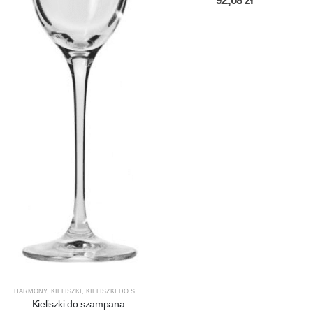
92,08
zł
HARMONY
,
KIELISZKI
,
KIELISZKI DO SZAMPANA
,
KROSNO GLASS
,
PRODUCENCI
,
PRODUKTY
Kieliszki do szampana