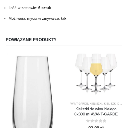
Ilość w zestawie:
6 sztuk
Możliwość mycia w zmywarce:
tak
POWIĄZANE PRODUKTY
AVANT-GARDE
,
KIELISZKI
,
KIELISZKI DO WINA BIAŁEGO
Kieliszki do wina białego
6x390 ml AVANT-GARDE
0
out of 5