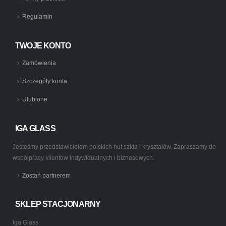
Regulamin
TWOJE KONTO
Zamówienia
Szczegóły konta
Ulubione
IGA GLASS
Jesteśmy przedstawicielem polskich hut szkła i kryształów. Zapraszamy do
współpracy klientów indywidualnych i biznesowych.
Zostań partnerem
SKLEP STACJONARNY
Iga Glass