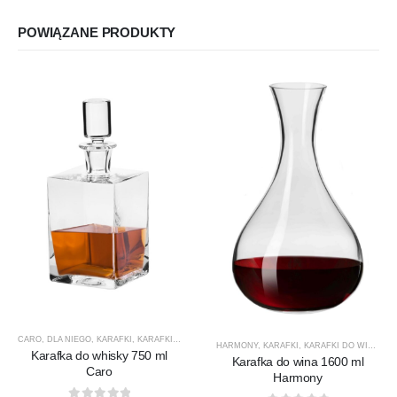
POWIĄZANE PRODUKTY
CARO
,
DLA NIEGO
,
KARAFKI
,
KARAFKI DO WHISKY
,
KROSNO GLASS
,
PREZENTY
,
PRODUCEN
HARMONY
,
KARAFKI
,
KARAFKI DO WINA
,
KA
Karafka do whisky 750 ml
Karafka do wina 1600 ml
Caro
Harmony