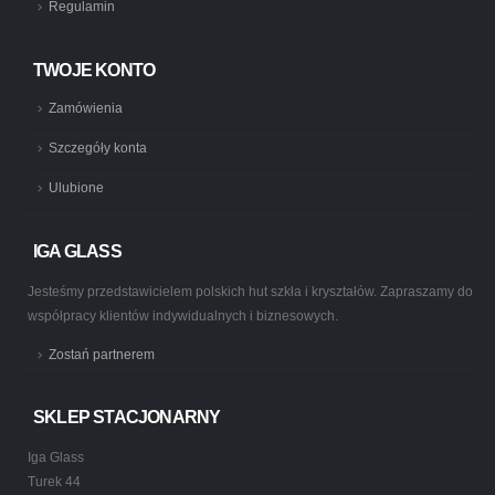
Regulamin
TWOJE KONTO
Zamówienia
Szczegóły konta
Ulubione
IGA GLASS
Jesteśmy przedstawicielem polskich hut szkła i kryształów. Zapraszamy do
współpracy klientów indywidualnych i biznesowych.
Zostań partnerem
SKLEP STACJONARNY
Iga Glass
Turek 44