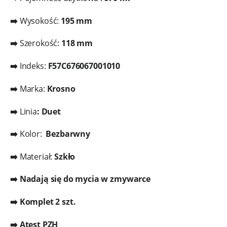
➡️
Wysokość:
195 mm
➡️
Szerokość:
118 mm
➡️
Indeks:
F57C676067001010
➡️
Marka:
Krosno
➡️
Linia
: Duet
➡️
Kolor:
Bezbarwny
➡️
Materiał:
Szkło
➡️ Nadają się do mycia w zmywarce
➡️ Komplet 2 szt.
➡️ Atest PZH