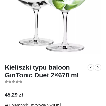
Kieliszki typu baloon
GinTonic Duet 2×670 ml
0
out of 5
45,29
zł
➡️
Pojemność użytkowa :
670 ml