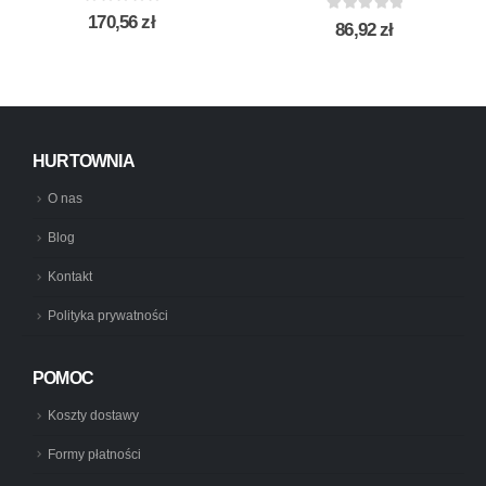
0
out of 5
170,56
zł
0
out of 5
86,92
zł
HURTOWNIA
O nas
Blog
Kontakt
Polityka prywatności
POMOC
Koszty dostawy
Formy płatności