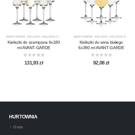
AVANT-GARDE
,
KIELISZKI
,
KIELISZKI DO SZAMPANA
AVANT-GARDE
,
KROSNO GLASS
,
KIELISZKI
,
PRODUCENCI
,
KIELISZKI DO WINA BIAŁEGO
,
PRODUK
Kieliszki do szampana 6x180
Kieliszki do wina białego
ml AVANT-GARDE
6x390 ml AVANT-GARDE
0
out of 5
0
out of 5
131,93
zł
92,08
zł
HURTOWNIA
O nas