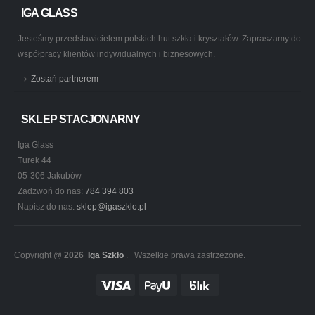
IGA GLASS
Jesteśmy przedstawicielem polskich hut szkła i kryształów. Zapraszamy do
współpracy klientów indywidualnych i biznesowych.
Zostań partnerem
SKLEP STACJONARNY
Iga Glass
Turek 44
05-306 Jakubów
Zadzwoń do nas:
784 394 803
Napisz do nas:
sklep@igaszklo.pl
Copyright @
2026
Iga Szkło
. Wszelkie prawa zastrzeżone.