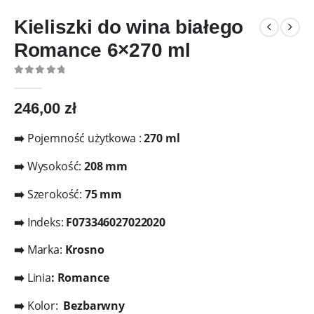
Kieliszki do wina białego
Romance 6×270 ml
0
out of 5
246,00
zł
➡️
Pojemność użytkowa :
270 ml
➡️
Wysokość:
208 mm
➡️
Szerokość:
75
mm
➡️
Indeks:
F073346027022020
➡️
Marka:
Krosno
➡️
Linia
: Romance
➡️
Kolor:
Bezbarwny