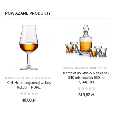
POWIĄZANE PRODUKTY
BOHEMIA
,
DLA NIEGO
,
KOMPLETY
,
KOMPLETY DO WHISKY
Komplet do whisky 6 szklanek
340 ml+ karafka 850 ml
BESTSELLERY
,
EPICURE
,
KIELISZKI
,
KIELISZKI DO WHISKY
,
KROSNO GLASS
,
PRODUCENCI
,
QUADRO
Kieliszki do degustacji whisky
6x100ml PURE
0
out of 5
319,82
zł
0
out of 5
49,88
zł