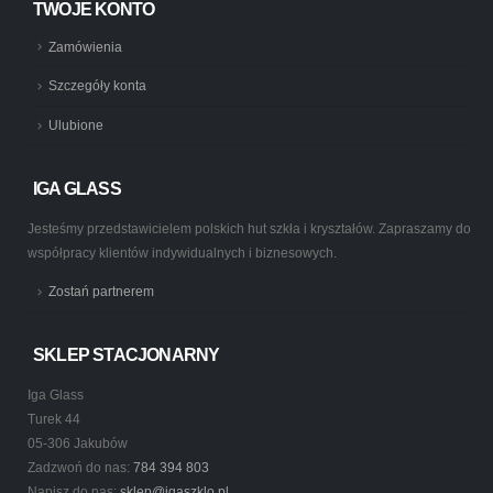
TWOJE KONTO
Zamówienia
Szczegóły konta
Ulubione
IGA GLASS
Jesteśmy przedstawicielem polskich hut szkła i kryształów. Zapraszamy do
współpracy klientów indywidualnych i biznesowych.
Zostań partnerem
SKLEP STACJONARNY
Iga Glass
Turek 44
05-306 Jakubów
Zadzwoń do nas:
784 394 803
Napisz do nas:
sklep@igaszklo.pl