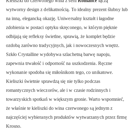
Kieliszki do czerwonego wina z serii
Romance
łączą
wytworny design z delikatnością. To idealny prezent ślubny lub
na inną, elegancką okazję. Uniwersalny kształt i łagodne
zdobienia w postaci optyku skręconego, w którym pięknie
odbijają się refleksy świetlne, sprawią, że komplet będzie
ozdobą zarówno tradycyjnych, jak i nowoczesnych wnętrz.
Szkło Crystalline wydobywa szlachetną barwę napoju,
zapewnia trwałość i odporność na uszkodzenia. Ręczne
wykonanie spodoba się miłośnikom tego, co unikatowe.
Kieliszki świetnie sprawdzą się nie tylko podczas
romantycznych wieczorów, ale i w czasie rodzinnych i
towarzyskich spotkań w większym gronie. Warto wspomnieć,
że właśnie te kieliszki do wina czerwonego są jednym z
najczęściej wybieranych produktów wytwarzanych przez firmę
Krosno.