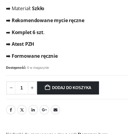
➡️
Materiał:
Szkło
➡️ Rekomendowane mycie ręczne
➡️
Komplet 6 szt
.
➡️ Atest PZH
➡️ Formowane ręcznie
Dostępność:
6 w magazynie
DODAJ DO KOSZYKA