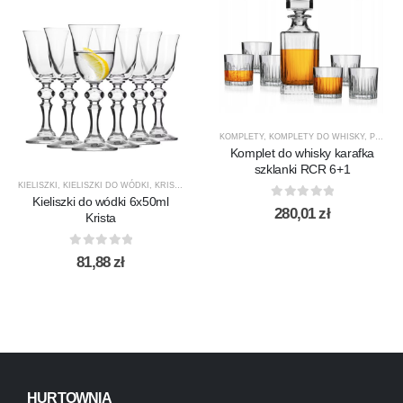
KOMPLETY
,
KOMPLETY DO WHISKY
,
PREZENTY
Komplet do whisky karafka
szklanki RCR 6+1
KIELISZKI
,
KIELISZKI DO WÓDKI
,
KRISTA
,
KROSNO GLASS
,
PRODUCENCI
,
PRODUKTY
Kieliszki do wódki 6x50ml
0
out of 5
280,01
zł
Krista
0
out of 5
81,88
zł
HURTOWNIA