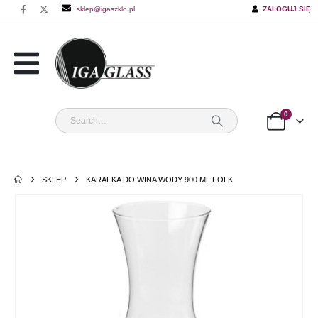
sklep@igaszklo.pl
ZALOGUJ SIĘ
0
SKLEP
KARAFKA DO WINA WODY 900 ML FOLK