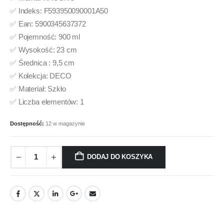
✅ Indeks: F593950090001A50
✅ Ean: 5900345637372
✅ Pojemność: 900 ml
✅ Wysokość: 23 cm
✅ Średnica : 9,5 cm
✅ Kolekcja: DECO
✅ Materiał: Szkło
✅ Liczba elementów: 1
Dostępność:
12 w magazynie
DODAJ DO KOSZYKA