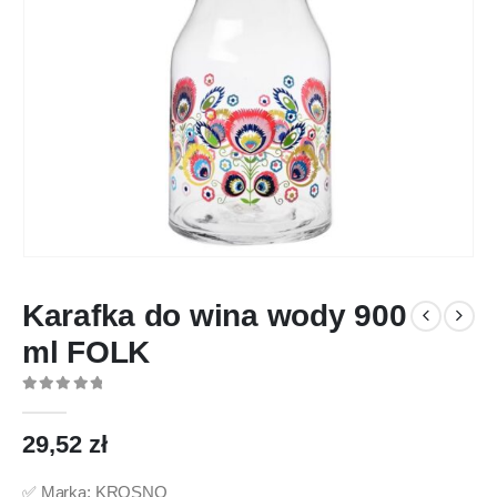
Karafka do wina wody 900
ml FOLK
0
out of 5
29,52
zł
✅ Marka: KROSNO