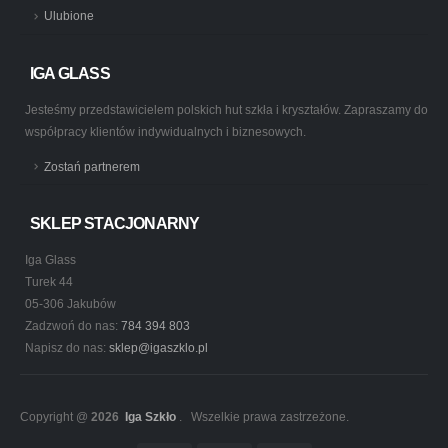
Ulubione
IGA GLASS
Jesteśmy przedstawicielem polskich hut szkła i kryształów. Zapraszamy do
współpracy klientów indywidualnych i biznesowych.
Zostań partnerem
SKLEP STACJONARNY
Iga Glass
Turek 44
05-306 Jakubów
Zadzwoń do nas:
784 394 803
Napisz do nas:
sklep@igaszklo.pl
Copyright @
2026
Iga Szkło
. Wszelkie prawa zastrzeżone.