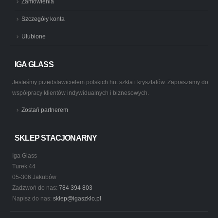
Zamówienia
Szczegóły konta
Ulubione
IGA GLASS
Jesteśmy przedstawicielem polskich hut szkła i kryształów. Zapraszamy do
współpracy klientów indywidualnych i biznesowych.
Zostań partnerem
SKLEP STACJONARNY
Iga Glass
Turek 44
05-306 Jakubów
Zadzwoń do nas:
784 394 803
Napisz do nas:
sklep@igaszklo.pl