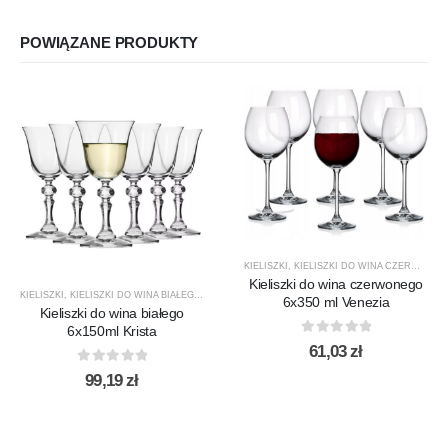
POWIĄZANE PRODUKTY
KIELISZKI
,
KIELISZKI DO WINA CZERWONEGO
Kieliszki do wina czerwonego
KIELISZKI
,
KIELISZKI DO WINA BIAŁEGO
,
KRISTA
,
KROSNO GLASS
,
PRODUCENCI
,
PRODUKTY
6x350 ml Venezia
Kieliszki do wina białego
6x150ml Krista
0
out of 5
61,03
zł
0
out of 5
99,19
zł