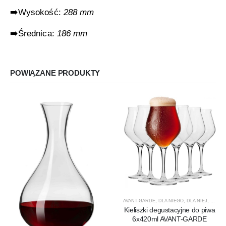
➡️Wysokość:
288 mm
➡️Średnica:
186 mm
POWIĄZANE PRODUKTY
AVANT-GARDE
,
DLA NIEGO
,
DLA NIEJ
,
KIELIS
Kieliszki degustacyjne do piwa
6x420ml AVANT-GARDE