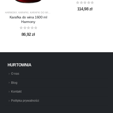
0
out of 5
114,98
zł
HARMONY
,
KARAFKI
,
KARAFKI DO WINA
,
KARAFKI DO WODY
,
KROSNO GLASS
,
PRODUCENCI
Karafka do wina 1600 ml
Harmony
0
out of 5
86,92
zł
HURTOWNIA
O nas
Blog
Kontakt
Polityka prywatności