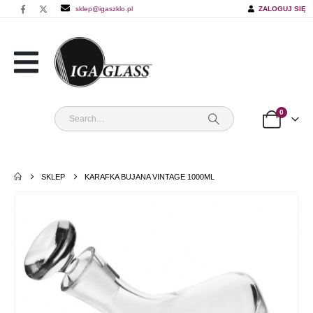
sklep@igaszklo.pl
ZALOGUJ SIĘ
0
SKLEP
KARAFKA BUJANA VINTAGE 1000ML