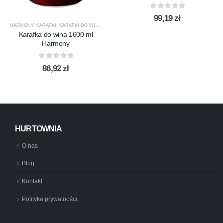
0
out of 5
99,19
zł
HARMONY
,
KARAFKI
,
KARAFKI DO WINA
,
KARAFKI DO WODY
,
KROSNO GLASS
,
PRODUCENCI
Karafka do wina 1600 ml
Harmony
0
out of 5
86,92
zł
HURTOWNIA
O nas
Blog
Kontakt
Polityka prywatności