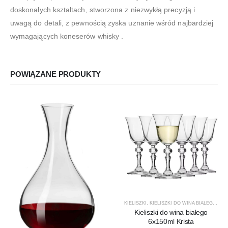
doskonałych kształtach, stworzona z niezwykłą precyzją i
uwagą do detali, z pewnością zyska uznanie wśród najbardziej
wymagających koneserów whisky .
POWIĄZANE PRODUKTY
KIELISZKI
,
KIELISZKI DO WINA BIAŁEGO
,
KRI
Kieliszki do wina białego
6x150ml Krista