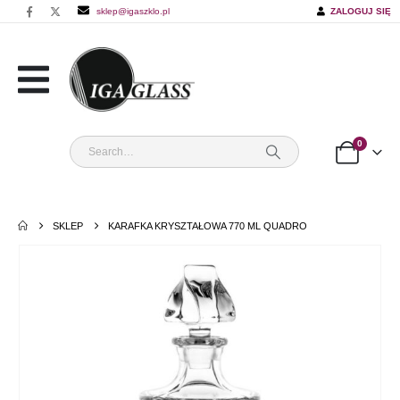
sklep@igaszklo.pl
ZALOGUJ SIĘ
0
SKLEP
KARAFKA KRYSZTAŁOWA 770 ML QUADRO