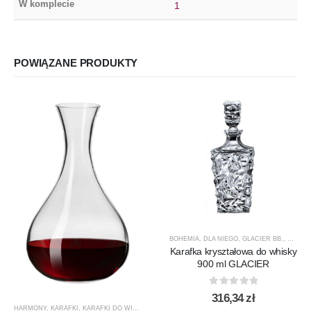
W komplecie
1
POWIĄZANE PRODUKTY
BOHEMIA
,
DLA NIEGO
,
GLACIER BB.
,
KARAF
Karafka kryształowa do whisky
900 ml GLACIER
0
out of 5
316,34
zł
HARMONY
,
KARAFKI
,
KARAFKI DO WINA
,
KARAFKI DO WODY
,
KROSNO GLASS
,
PRODUCENCI