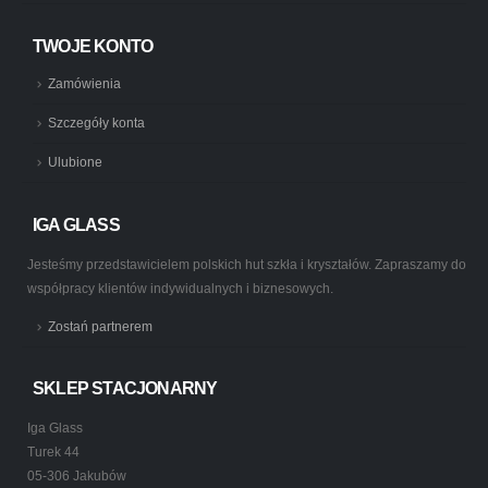
TWOJE KONTO
Zamówienia
Szczegóły konta
Ulubione
IGA GLASS
Jesteśmy przedstawicielem polskich hut szkła i kryształów. Zapraszamy do
współpracy klientów indywidualnych i biznesowych.
Zostań partnerem
SKLEP STACJONARNY
Iga Glass
Turek 44
05-306 Jakubów