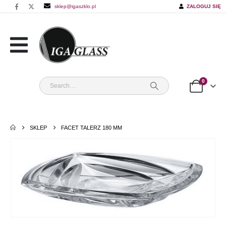
sklep@igaszklo.pl
ZALOGUJ SIĘ
0
SKLEP
FACET TALERZ 180 MM