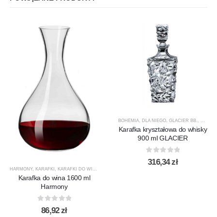
BOHEMIA
,
DLA NIEGO
,
GLACIER BB.
,
KARAF
Karafka kryształowa do whisky
900 ml GLACIER
0
out of 5
316,34
zł
HARMONY
,
KARAFKI
,
KARAFKI DO WINA
,
KARAFKI DO WODY
,
KROSNO GLASS
,
PRODUCENCI
Karafka do wina 1600 ml
Harmony
0
out of 5
86,92
zł