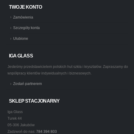
TWOJE KONTO
Zamówienia
Szczegóły konta
Ulubione
IGA GLASS
Jesteśmy przedstawicielem polskich hut szkła i kryształów. Zapraszamy do
współpracy klientów indywidualnych i biznesowych.
Zostań partnerem
SKLEP STACJONARNY
Iga Glass
Turek 44
05-306 Jakubów
Zadzwoń do nas:
784 394 803