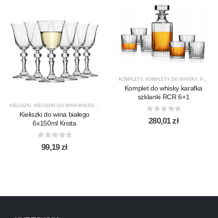
KOMPLETY
,
KOMPLETY DO WHISKY
,
PREZENTY
Komplet do whisky karafka
szklanki RCR 6+1
KIELISZKI
,
KIELISZKI DO WINA BIAŁEGO
,
KRISTA
,
KROSNO GLASS
,
PRODUCENCI
,
PRODUKTY
Kieliszki do wina białego
0
out of 5
280,01
zł
6x150ml Krista
0
out of 5
99,19
zł