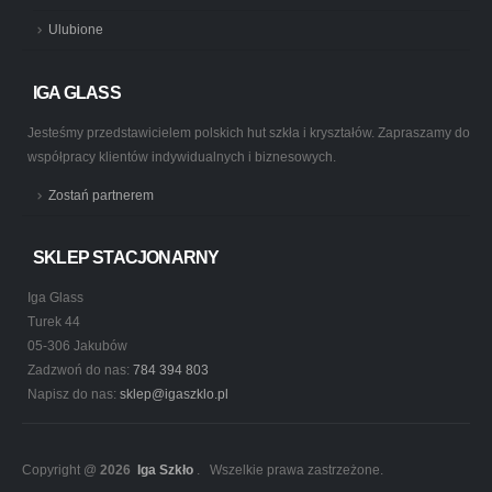
Ulubione
IGA GLASS
Jesteśmy przedstawicielem polskich hut szkła i kryształów. Zapraszamy do
współpracy klientów indywidualnych i biznesowych.
Zostań partnerem
SKLEP STACJONARNY
Iga Glass
Turek 44
05-306 Jakubów
Zadzwoń do nas:
784 394 803
Napisz do nas:
sklep@igaszklo.pl
Copyright @
2026
Iga Szkło
. Wszelkie prawa zastrzeżone.