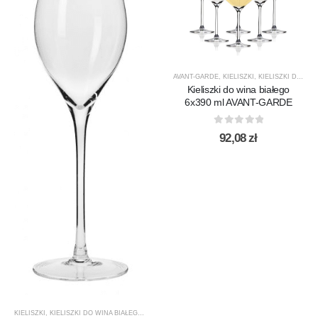
AVANT-GARDE
,
KIELISZKI
,
KIELISZKI DO WINA BIAŁEGO
Kieliszki do wina białego
6x390 ml AVANT-GARDE
0
out of 5
92,08
zł
KIELISZKI
,
KIELISZKI DO WINA BIAŁEGO
,
KROSNO GLASS
,
PRODUCENCI
,
PRODUKTY