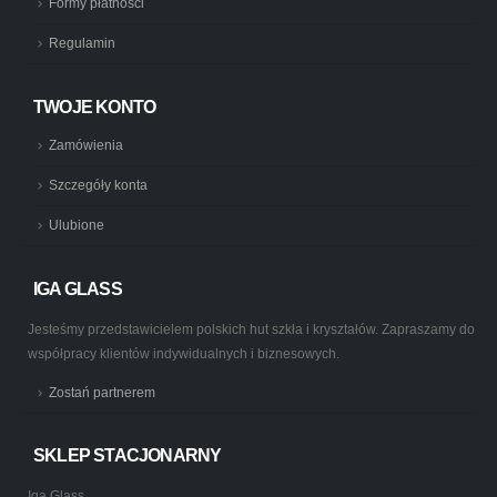
Formy płatności
Regulamin
TWOJE KONTO
Zamówienia
Szczegóły konta
Ulubione
IGA GLASS
Jesteśmy przedstawicielem polskich hut szkła i kryształów. Zapraszamy do
współpracy klientów indywidualnych i biznesowych.
Zostań partnerem
SKLEP STACJONARNY
Iga Glass