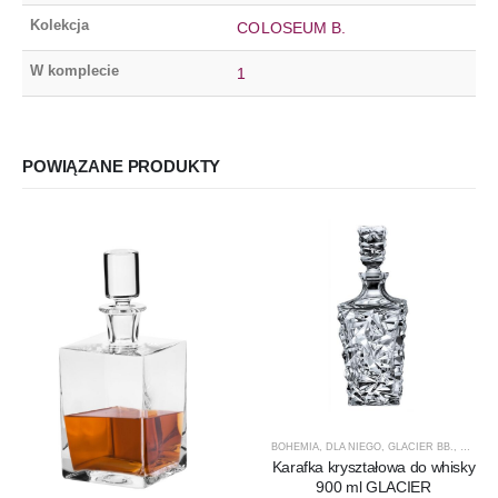
Kolekcja
COLOSEUM B.
W komplecie
1
POWIĄZANE PRODUKTY
BOHEMIA
,
DLA NIEGO
,
GLACIER BB.
,
KARAF
Karafka kryształowa do whisky
900 ml GLACIER