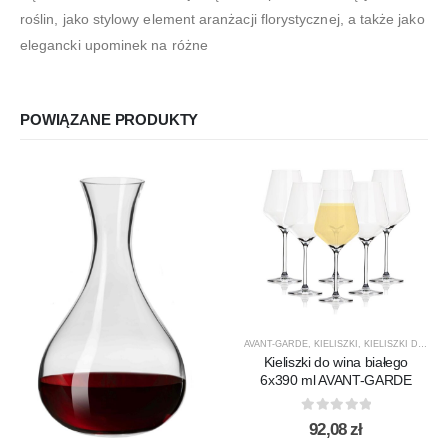
roślin, jako stylowy element aranżacji florystycznej, a także jako
elegancki upominek na różne
POWIĄZANE PRODUKTY
AVANT-GARDE
,
KIELISZKI
,
KIELISZKI DO WINA BIAŁEGO
Kieliszki do wina białego
6x390 ml AVANT-GARDE
0
out of 5
92,08
zł