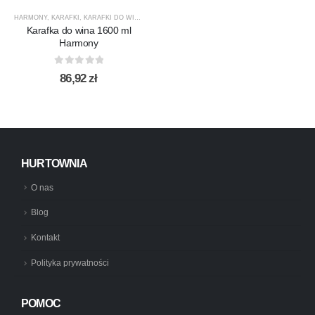
HARMONY
,
KARAFKI
,
KARAFKI DO WINA
,
KARAFKI DO WODY
,
KROSNO GLASS
,
PRODUCENCI
Karafka do wina 1600 ml
Harmony
0
out of 5
86,92
zł
HURTOWNIA
O nas
Blog
Kontakt
Polityka prywatności
POMOC