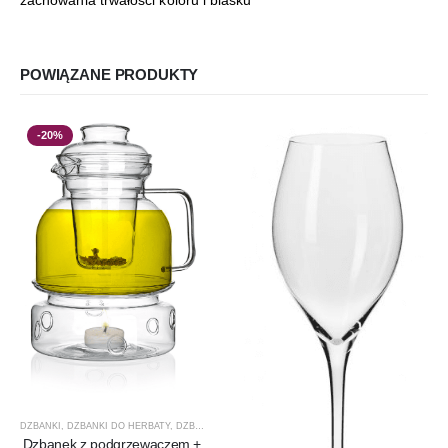
POWIĄZANE PRODUKTY
-20%
DZBANKI
,
DZBANKI DO HERBATY
,
DZBANKI DO KAWY
,
PRODUCENCI
,
PRODUKTY
,
PROMOCJ
Dzbanek z podgrzewaczem +