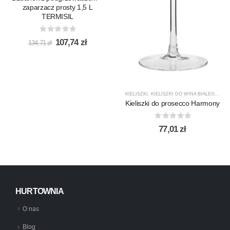
zaparzacz prosty 1,5 L
TERMISIL
0
out of 5
Pierwotna
Aktualna
107,74
zł
134,71
zł
cena
cena
wynosiła:
wynosi:
134,71 zł.
107,74 zł.
KIELISZKI
,
KIELISZKI DO WINA BIAŁEGO
,
KR
Kieliszki do prosecco Harmony
0
out of 5
77,01
zł
HURTOWNIA
O nas
Blog