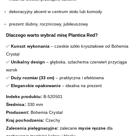
dekoracyjny akcent w centrum stołu lub komody
prezent ślubny, rocznicowy, jubileuszowy
Dlaczego warto wybrać misę Plantica Red?
✅
Kunszt wykonania
– czeskie szkło kryształowe od Bohemia
Crystal
✅
Unikalny design
– głęboka, szlachetna czerwień przyciąga
wzrok
✅
Duży rozmiar (33 cm)
– praktyczna i efektowna
✅
Eleganckie opakowanie
– idealna na prezent
Indeks produktu:
B-520501
Średnica:
330 mm
Producent:
Bohemia Crystal
Kraj pochodzenia:
Czechy
Zalecenia pielęgnacyjne:
zalecane
mycie ręczne
dla
zachowania trwałości koloru i blasku