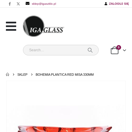
sklep@igaszklo.pl
ZALOGUJ SIĘ
0
SKLEP
BOHEMIA PLANTICA RED MISA 330MM