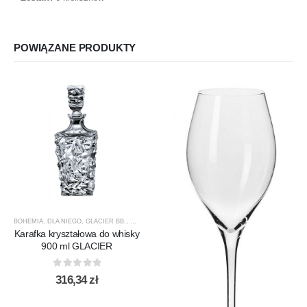
POWIĄZANE PRODUKTY
BOHEMIA
,
DLA NIEGO
,
GLACIER BB.
,
KARAFKI
,
KARAFKI DO WHISKY
,
PREZENTY
,
PRODUCEN
Karafka kryształowa do whisky
900 ml GLACIER
0
out of 5
316,34
zł