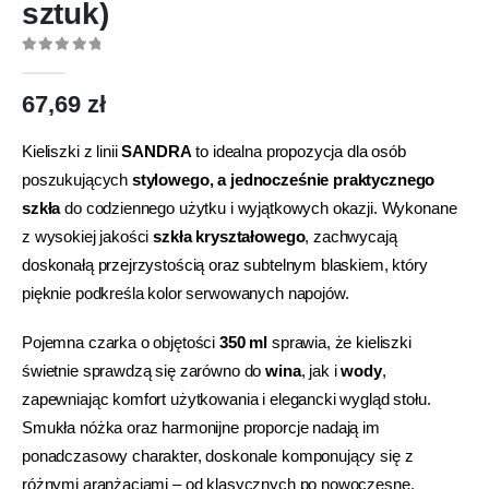
sztuk)
0
out of 5
67,69
zł
Kieliszki z linii
SANDRA
to idealna propozycja dla osób
poszukujących
stylowego, a jednocześnie praktycznego
szkła
do codziennego użytku i wyjątkowych okazji. Wykonane
z wysokiej jakości
szkła kryształowego
, zachwycają
doskonałą przejrzystością oraz subtelnym blaskiem, który
pięknie podkreśla kolor serwowanych napojów.
Pojemna czarka o objętości
350 ml
sprawia, że kieliszki
świetnie sprawdzą się zarówno do
wina
, jak i
wody
,
zapewniając komfort użytkowania i elegancki wygląd stołu.
Smukła nóżka oraz harmonijne proporcje nadają im
ponadczasowy charakter, doskonale komponujący się z
różnymi aranżacjami – od klasycznych po nowoczesne.