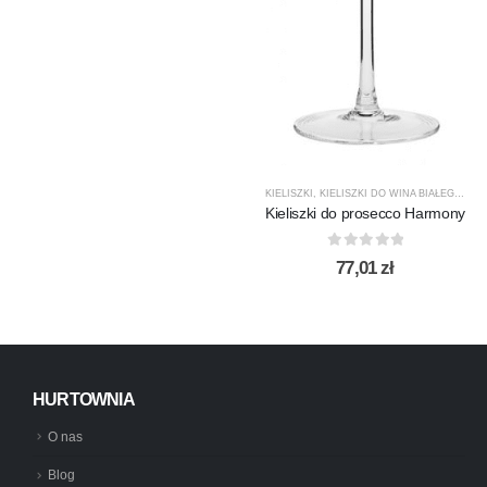
KIELISZKI
,
KIELISZKI DO WINA BIAŁEGO
,
KR
Kieliszki do prosecco Harmony
0
out of 5
77,01
zł
HURTOWNIA
O nas
Blog