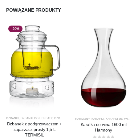
POWIĄZANE PRODUKTY
-20%
DZBANKI
,
DZBANKI DO HERBATY
,
DZBANKI DO KAWY
,
PRODUCENCI
,
PRODUKTY
,
PROMOCJ
HARMONY
,
KARAFKI
,
KARAFKI DO WINA
,
KA
Dzbanek z podgrzewaczem +
Karafka do wina 1600 ml
zaparzacz prosty 1,5 L
Harmony
TERMISIL