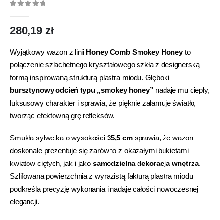
0
out of 5
280,19
zł
Wyjątkowy wazon z linii
Honey Comb Smokey Honey
to
połączenie szlachetnego kryształowego szkła z designerską
formą inspirowaną strukturą plastra miodu. Głęboki
bursztynowy odcień typu „smokey honey”
nadaje mu ciepły,
luksusowy charakter i sprawia, że pięknie załamuje światło,
tworząc efektowną grę refleksów.
Smukła sylwetka o wysokości
35,5 cm
sprawia, że wazon
doskonale prezentuje się zarówno z okazałymi bukietami
kwiatów ciętych, jak i jako
samodzielna dekoracja wnętrza
.
Szlifowana powierzchnia z wyrazistą fakturą plastra miodu
podkreśla precyzję wykonania i nadaje całości nowoczesnej
elegancji.