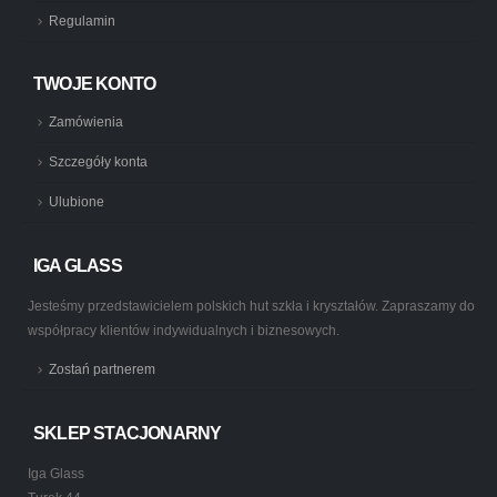
Regulamin
TWOJE KONTO
Zamówienia
Szczegóły konta
Ulubione
IGA GLASS
Jesteśmy przedstawicielem polskich hut szkła i kryształów. Zapraszamy do
współpracy klientów indywidualnych i biznesowych.
Zostań partnerem
SKLEP STACJONARNY
Iga Glass